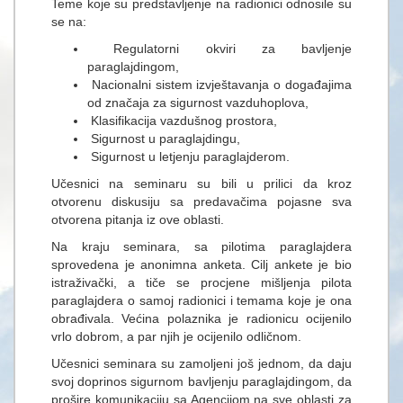
Teme koje su predstavljenje na radionici odnosile su
se na:
Regulatorni okviri za bavljenje
paraglajdingom,
Nacionalni sistem izvještavanja o događajima
od značaja za sigurnost vazduhoplova,
Klasifikacija vazdušnog prostora,
Sigurnost u paraglajdingu,
Sigurnost u letjenju paraglajderom.
Učesnici na seminaru su bili u prilici da kroz
otvorenu diskusiju sa predavačima pojasne sva
otvorena pitanja iz ove oblasti.
Na kraju seminara, sa pilotima paraglajdera
sprovedena je anonimna anketa. Cilj ankete je bio
istraživački, a tiče se procjene mišljenja pilota
paraglajdera o samoj radionici i temama koje je ona
obrađivala. Većina polaznika je radionicu ocijenilo
vrlo dobrom, a par njih je ocijenilo odličnom.
Učesnici seminara su zamoljeni još jednom, da daju
svoj doprinos sigurnom bavljenju paraglajdingom, da
prošire komunikaciju sa Agencijom na sve oblasti za