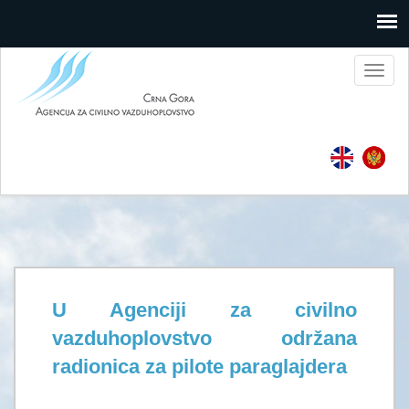
Toggl
naviga
U Agenciji za civilno
vazduhoplovstvo održana
radionica za pilote paraglajdera