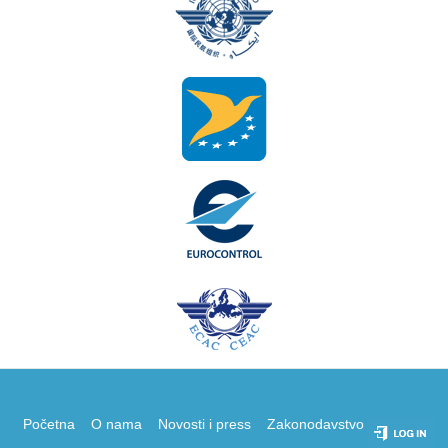
Početna
O nama
Novosti i press
Zakonodavstvo