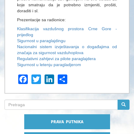
koje smatraju da je potrebno izmjeniti, prošiti,
doraditi i sl.
Prezentacije sa radionice:
Klasifikacija vazdušnog prostora Crne Gore -
prijedlog
Sigurnost u paraglajdingu
Nacionalni sistem izvještavanja o događajima od
značaja za sigurnost vazduhoplova
Regulativni zahtjevi za pilote paraglajdera
Sigurnost u letenju paragladjerom
Facebook
Twitter
LinkedIn
Share
Search
form
Pretraga