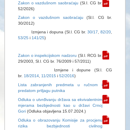
Zakon o vazdušnom saobraćaju
(Sl.I. CG br.
52/2026)
Zakon o vazdušnom saobraćaju
(Sl.l. CG br.
30/2012)
Izmjena i dopuna (Sl.l. CG br.
30/17
,
82/20
,
53/25
i
141/25
)
Zakon o inspekcijskom nadzoru
(Sl.l. RCG br.
29/2003, Sl.l. CG br. 76/2009 i 57/2011)
Izmjene i dopune (Sl.l. CG
br.
18/2014
,
11/2015
i
52/2016
)
Lista zabranjenih predmeta u ručnom i
predatom prtljagu putnika
Odluka o utvrđivanju država sa ekvivalentnim
mjerama bezbjednosti kao u državi Crnoj
Gori
(Odluka objavljena 15.07.2024.)
Odluka o obrazovanju Komisije za procjenu
rizika bezbjednosti civilnog