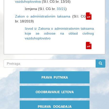
vazduhoplovstva
(Sl.l. CG br. 13/16)
Izmjena (Sl.l. CG br.
33/21
)
Zakon o administrativnim taksama
(Sl.l. CG
br. 18/2019)
Izvod iz Zakona o administrativnim taksama
koje se odnose na oblast civilnog
vazduhoplovstvo
Search
form
Pretraga