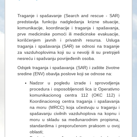
Traganje i spašavanje (Search and rescue - SAR)
predstavlja funkciju nadgledanja krizne situacije,
komunikacije, koordinacije i traganja i spašavanja,
prve medicinske pomoći ili medicinske evakuacije,
korišćenjem javnih i privatnih resursa. Usluga
traganja i spašavanja (SAR) se odnosi na traganje
za vazduhoplovima koji su u nevolji ili su pretrpjeli
nesreću i spašvanju povrijeđenih osoba.
Odsjek traganja i spašavanja (SAR) i zaštite životne
sredine (ENV) оbаvljа poslove koji se odnose na:
Nadzor u pogledu izrade i sprovodjenja
procedura i osposobljenosti lica iz Operativno
komunikacionog centra 112 (OKC 112) i
Koordinacionog centra traganja i spašavanja
na moru (MRCC) koja učestvuju u traganju i
spašavanju civilnih vazduhoplova na kopnu i
moru u skladu sa međunarodnim propisma,
standardima i preporučenom praksom u ovoj
oblasti;