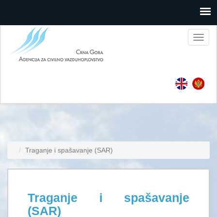
Toggl
naviga
Traganje i spašavanje (SAR)
Traganje i spašavanje
(SAR)