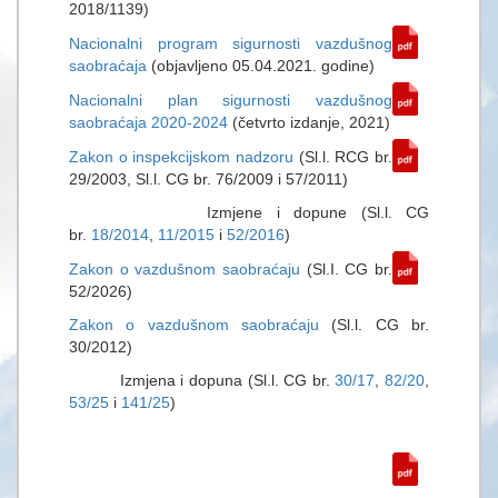
2018/1139)
Nacionalni program sigurnosti vazdušnog
saobraćaja
(objavljeno 05.04.2021. godine)
Nacionalni plan sigurnosti vazdušnog
saobraćaja 2020-2024
(četvrto izdanje, 2021)
Zakon o inspekcijskom nadzoru
(Sl.l. RCG br.
29/2003, Sl.l. CG br. 76/2009 i 57/2011)
Izmjene i dopune (Sl.l. CG
br.
18/2014
,
11/2015
i
52/2016
)
Zakon o vazdušnom saobraćaju
(Sl.I. CG br.
52/2026)
Zakon o vazdušnom saobraćaju
(Sl.l. CG br.
30/2012)
Izmjena i dopuna (Sl.l. CG br.
30/17
,
82/20
,
53/25
i
141/25
)