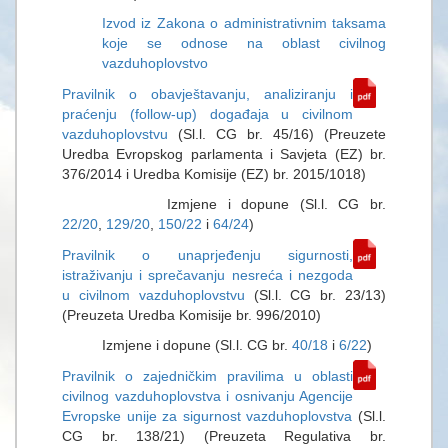
Izvod iz Zakona o administrativnim taksama
koje se odnose na oblast civilnog
vazduhoplovstvo
Pravilnik o obavještavanju, analiziranju i
praćenju (follow-up) događaja u civilnom
vazduhoplovstvu
(Sl.l. CG br. 45/16) (Preuzete
Uredba Evropskog parlamenta i Savjeta (EZ) br.
376/2014 i Uredba Komisije (EZ) br. 2015/1018)
Izmjene i dopune (Sl.l. CG br.
22/20
,
129/20
,
150/22
i
64/24
)
Pravilnik o unaprjeđenju sigurnosti,
istraživanju i sprečavanju nesreća i nezgoda
u civilnom vazduhoplovstvu
(Sl.l. CG br. 23/13)
(Preuzeta Uredba Komisije br. 996/2010)
Izmjene i dopune (Sl.l. CG br.
40/18
i
6/22
)
Pravilnik o zajedničkim pravilima u oblasti
civilnog vazduhoplovstva i osnivanju Agencije
Evropske unije za sigurnost vazduhoplovstva
(Sl.l.
CG br. 138/21) (Preuzeta Regulativa br.