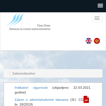
Toggl
naviga
Zakonodavstvo
Indikatori sigurnosti
(objavljeno 22.03.2021.
godine)
Zakon o administrativnim taksama
(Sl.l. CG
br. 18/2019)