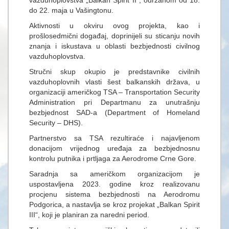
vazduhoplovstva „Balkan Spirit II“, održanom od 18.
do 22. maja u Vašingtonu.
Aktivnosti u okviru ovog projekta, kao i
prošlosedmični događaj, doprinijeli su sticanju novih
znanja i iskustava u oblasti bezbjednosti civilnog
vazduhoplovstva.
Stručni skup okupio je predstavnike civilnih
vazduhoplovnih vlasti šest balkanskih država, u
organizaciji američkog TSA – Transportation Security
Administration pri Departmanu za unutrašnju
bezbjednost SAD-a (Department of Homeland
Security – DHS).
Partnerstvo sa TSA rezultiraće i najavljenom
donacijom vrijednog uređaja za bezbjednosnu
kontrolu putnika i prtljaga za Aerodrome Crne Gore.
Saradnja sa američkom organizacijom je
uspostavljena 2023. godine kroz realizovanu
procjenu sistema bezbjednosti na Aerodromu
Podgorica, a nastavlja se kroz projekat „Balkan Spirit
III“, koji je planiran za naredni period.