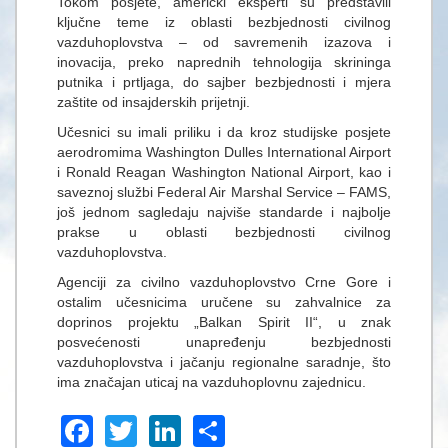
Tokom posjete, američki eksperti su predstavili
ključne teme iz oblasti bezbjednosti civilnog
vazduhoplovstva – od savremenih izazova i
inovacija, preko naprednih tehnologija skrininga
putnika i prtljaga, do sajber bezbjednosti i mjera
zaštite od insajderskih prijetnji.
Učesnici su imali priliku i da kroz studijske posjete
aerodromima Washington Dulles International Airport
i Ronald Reagan Washington National Airport, kao i
saveznoj službi Federal Air Marshal Service – FAMS,
još jednom sagledaju najviše standarde i najbolje
prakse u oblasti bezbjednosti civilnog
vazduhoplovstva.
Agenciji za civilno vazduhoplovstvo Crne Gore i
ostalim učesnicima uručene su zahvalnice za
doprinos projektu „Balkan Spirit II“, u znak
posvećenosti unapređenju bezbjednosti
vazduhoplovstva i jačanju regionalne saradnje, što
ima značajan uticaj na vazduhoplovnu zajednicu.
Facebook
Twitter
LinkedIn
Share