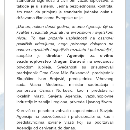
standarda sigurnosti u civilnom vazduhoplovstvu, a
takođe je u sistemu Jedna bezbjednosna kontrola,
što znači da primjenjuje standarde jednake onim u
državama članicama Evropske unije.
„Danas, nakon deset godina, imamo Agenciju čiji su
kvalitet i rezultati priznati na evropskom i svjetskom
nivou. To nije prizanje uspješnosti na ossnovu
političkih kriterijuma, nego priznanje dobijeno na
osnovu egzaktnih i mjerljivih rezultata i pokazatelja
“,
saopštio je
direktor Agencije za civilno
vazduhoplovstvo Dragan Đurović
na svečanosti
povodom jubileja. Svečanosti su prisustvovali
predsjednik Crne Gore Milo Đukanović, predsjednik
Skupštine Ivan Brajović, predsjednica Vrhovnog
suda Vesna Medenica, ministar saobraćaja i
pomorstva Osman Nurković, kao i predstavnici
lokalnih vlasti, Savjeta Agencije, vazduhoplovne
industrije iz zemlje i regiona, privrede i javnog života.
Đurović se posebno zahvalio zaposlenima i Savjetu
Agencije na posvećenosti i profesionalizmu, kao i
predstavnicima izvršne vlasti koji su podržavali
Agenciju od osnivanja do danas.