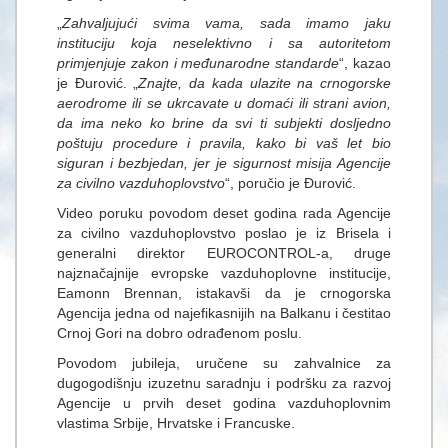
„
Zahvaljujući svima vama, sada imamo jaku
instituciju koja neselektivno i sa autoritetom
primjenjuje zakon i međunarodne standarde
“, kazao
je Đurović. „
Znajte, da kada ulazite na crnogorske
aerodrome ili se ukrcavate u domaći ili strani avion,
da ima neko ko brine da svi ti subjekti dosljedno
poštuju procedure i pravila, kako bi vaš let bio
siguran i bezbjedan, jer je sigurnost misija Agencije
za civilno vazduhoplovstvo
“, poručio je Đurović.
Video poruku povodom deset godina rada Agencije
za civilno vazduhoplovstvo poslao je iz Brisela i
generalni direktor EUROCONTROL-a, druge
najznačajnije evropske vazduhoplovne institucije,
Eamonn Brennan, istakavši da je crnogorska
Agencija jedna od najefikasnijih na Balkanu i čestitao
Crnoj Gori na dobro odrađenom poslu.
Povodom jubileja, uručene su zahvalnice za
dugogodišnju izuzetnu saradnju i podršku za razvoj
Agencije u prvih deset godina vazduhoplovnim
vlastima Srbije, Hrvatske i Francuske.