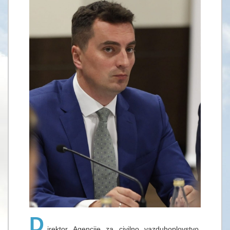
D
irektor Agencije za civilno vazduhoplovstvo,