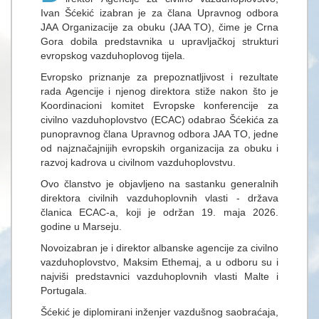
Ivan Šćekić izabran je za člana Upravnog odbora
JAA Organizacije za obuku (JAA TO), čime je Crna
Gora dobila predstavnika u upravljačkoj strukturi
evropskog vazduhoplovog tijela.
Evropsko priznanje za prepoznatljivost i rezultate
rada Agencije i njenog direktora stiže nakon što je
Koordinacioni komitet Evropske konferencije za
civilno vazduhoplovstvo (ECAC) odabrao Šćekića za
punopravnog člana Upravnog odbora JAA TO, jedne
od najznačajnijih evropskih organizacija za obuku i
razvoj kadrova u civilnom vazduhoplovstvu.
Ovo članstvo je objavljeno na sastanku generalnih
direktora civilnih vazduhoplovnih vlasti - država
članica ECAC-a, koji je održan 19. maja 2026.
godine u Marseju.
Novoizabran je i direktor albanske agencije za civilno
vazduhoplovstvo, Maksim Ethemaj, a u odboru su i
najviši predstavnici vazduhoplovnih vlasti Malte i
Portugala.
Šćekić je diplomirani inženjer vazdušnog saobraćaja,