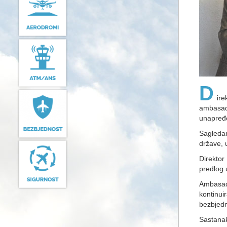
D
ir
ambasad
unapređe
Sagledan
države, 
Direktor
predlog 
Ambasad
kontinui
bezbjedn
Sastanak