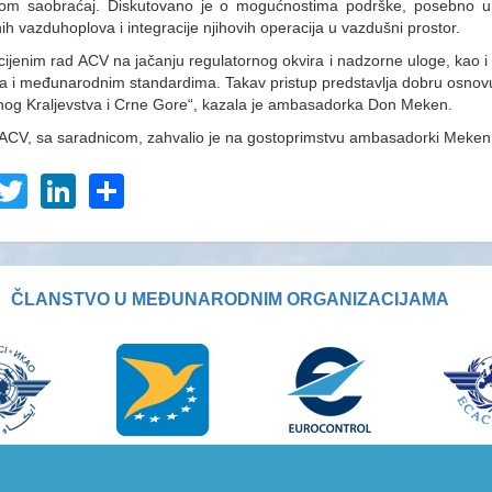
om saobraćaj. Diskutovano je o mogućnostima podrške, posebno u 
nih vazduhoplova i integracije njihovih operacija u vazdušni prostor.
ijenim rad ACV na jačanju regulatornog okvira i nadzorne uloge, kao i
a i međunarodnim standardima. Takav pristup predstavlja dobru osnov
nog Kraljevstva i Crne Gore“, kazala je ambasadorka Don Meken.
 ACV, sa saradnicom, zahvalio je na gostoprimstvu ambasadorki Meken 
acebook
Twitter
LinkedIn
Share
ČLANSTVO U MEĐUNARODNIM ORGANIZACIJAMA