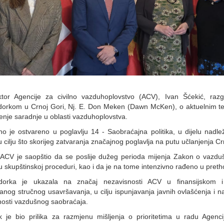
ektor Agencije za civilno vazduhoplovstvo (ACV), Ivan Šćekić, raz
orkom u Crnoj Gori, Nj. E. Don Meken (Dawn McKen), o aktuelnim 
nje saradnje u oblasti vazduhoplovstva.
o je ostvareno u poglavlju 14 - Saobraćajna politika, u dijelu nadl
u cilju što skorijeg zatvaranja značajnog poglavlja na putu učlanjenja 
 ACV je saopštio da se poslije dužeg perioda mijenja Zakon o vazdu
u skupštinskoj proceduri, kao i da je na tome intenzivno rađeno u pre
orka je ukazala na značaj nezavisnosti ACV u finansijskom i
ranog stručnog usavršavanja, u cilju ispunjavanja javnih ovlašćenja i na
osti vazdušnog saobraćaja.
 je bio prilika za razmjenu mišljenja o prioritetima u radu Agenci