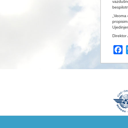
vazdušn
bespilot
„Veoma c
propisim
Ujedinje
Direktor
F