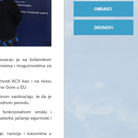
govarao je sa britanskom
temama i mogućnostima za
ežnosti ACV kao i na nivou
Crne Gore u EU.
šnom saobraćaju, te da je
thodnom periodu.
 funkcionalnom smislu i
stavka jačanja sigurnosti i
je, razvoju i izazovima u