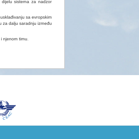
dijelu sistema za nadzor
 usklađivanju sa evropskim
u za dalju saradnju između
i njenom timu.