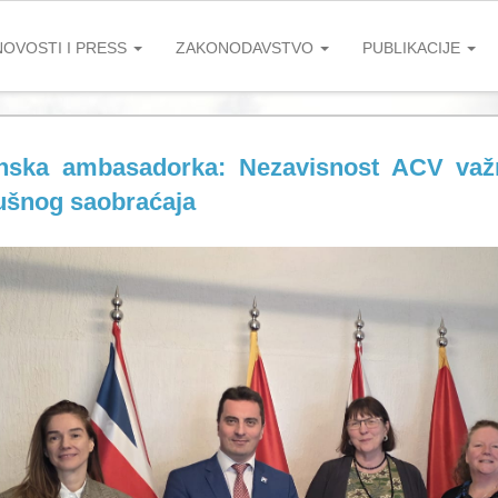
NOVOSTI I PRESS
ZAKONODAVSTVO
PUBLIKACIJE
anska ambasadorka: Nezavisnost ACV važ
ušnog saobraćaja