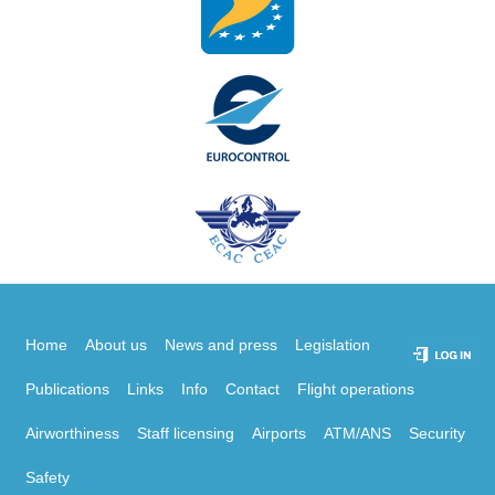
Home
About us
News and press
Legislation
Publications
Links
Info
Contact
Flight operations
Airworthiness
Staff licensing
Airports
ATM/ANS
Security
Safety