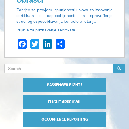
Obrasci
Zahtjev za provjeru ispunjenosti uslova za izdavanje
certifikata o osposobljenosti za sprovođenje
stručnog osposobljavanja kontrolora letenja
Prijava za priznavanje sertifikata
Facebook
Twitter
LinkedIn
Share
Search
form
Search