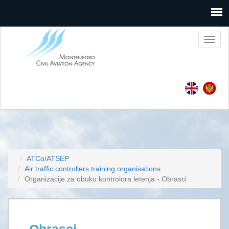
Toggl
naviga
ATCo/ATSEP
Air traffic controllers training organisations
Organizacije za obuku kontrolora letenja - Obrasci